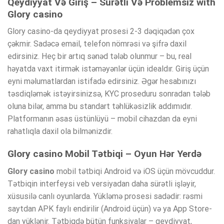
Qeydiyyat Və Giriş – Sürətli Və Problemsiz with
Glory casino
Glory casino-da qeydiyyat prosesi 2-3 dəqiqədən çox
çəkmir. Sadəcə email, telefon nömrəsi və şifrə daxil
edirsiniz. Heç bir artıq sənəd tələb olunmur – bu, real
həyatda vaxt itirmək istəməyənlər üçün idealdır. Giriş üçün
eyni məlumatlardan istifadə edirsiniz. Əgər hesabınızı
təsdiqləmək istəyirsinizsə, KYC proseduru sonradan tələb
oluna bilər, amma bu standart təhlükəsizlik addımıdır.
Platformanın əsas üstünlüyü – mobil cihazdan da eyni
rahatlıqla daxil ola bilmənizdir.
Glory casino Mobil Tətbiqi – Oyun Hər Yerdə
Glory casino
mobil tətbiqi Android və iOS üçün mövcuddur.
Tətbiqin interfeysi veb versiyadan daha sürətli işləyir,
xüsusilə canlı oyunlarda. Yükləmə prosesi sadədir: rəsmi
saytdan APK faylı endirilir (Android üçün) və ya App Store-
dan yüklənir. Tətbiqdə bütün funksiyalar – qeydiyyat,