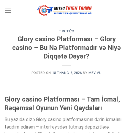
Skip
to
content
TIN TỨC
Glory casino Platforması – Glory
casino – Bu Nə Platformadır və Niyə
Diqqətə Dəyər?
POSTED ON
18 THÁNG 6, 2026
BY
MEVIVU
Glory casino Platforması – Tam İcmal,
Rəqəmsal Oyunun Yeni Qaydaları
Bu yazıda sizə Glory casino platformasının dərin icmalını
təqdim edirəm – interfeysdən tutmuş depozitlərə,