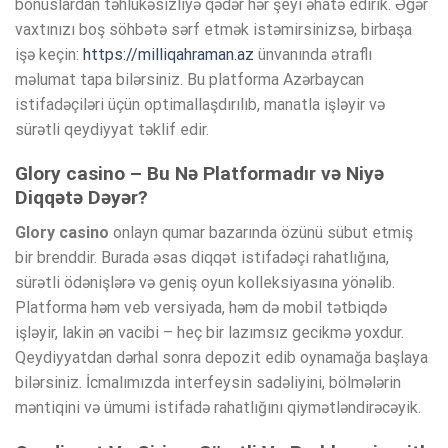
bonuslardan təhlükəsizliyə qədər hər şeyi əhatə edirik. Əgər
vaxtınızı boş söhbətə sərf etmək istəmirsinizsə, birbaşa
işə keçin:
https://milliqahraman.az
ünvanında ətraflı
məlumat tapa bilərsiniz. Bu platforma Azərbaycan
istifadəçiləri üçün optimallaşdırılıb, manatla işləyir və
sürətli qeydiyyat təklif edir.
Glory casino – Bu Nə Platformadır və Niyə
Diqqətə Dəyər?
Glory casino
onlayn qumar bazarında özünü sübut etmiş
bir brenddir. Burada əsas diqqət istifadəçi rahatlığına,
sürətli ödənişlərə və geniş oyun kolleksiyasına yönəlib.
Platforma həm veb versiyada, həm də mobil tətbiqdə
işləyir, lakin ən vacibi – heç bir lazımsız gecikmə yoxdur.
Qeydiyyatdan dərhal sonra depozit edib oynamağa başlaya
bilərsiniz. İcmalımızda interfeysin sadəliyini, bölmələrin
məntiqini və ümumi istifadə rahatlığını qiymətləndirəcəyik.