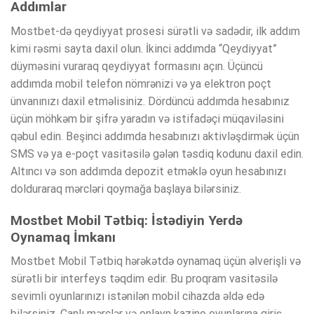
Addımlar
Mostbet-də qeydiyyat prosesi sürətli və sadədir, ilk addım
kimi rəsmi sayta daxil olun. İkinci addımda “Qeydiyyat”
düyməsini vuraraq qeydiyyat formasını açın. Üçüncü
addımda mobil telefon nömrənizi və ya elektron poçt
ünvanınızı daxil etməlisiniz. Dördüncü addımda hesabınız
üçün möhkəm bir şifrə yaradın və istifadəçi müqaviləsini
qəbul edin. Beşinci addımda hesabınızı aktivləşdirmək üçün
SMS və ya e-poçt vasitəsilə gələn təsdiq kodunu daxil edin.
Altıncı və son addımda depozit etməklə oyun hesabınızı
dolduraraq mərcləri qoymağa başlaya bilərsiniz.
Mostbet Mobil Tətbiq: İstədiyin Yerdə
Oynamaq İmkanı
Mostbet Mobil Tətbiq hərəkətdə oynamaq üçün əlverişli və
sürətli bir interfeys təqdim edir. Bu proqram vasitəsilə
sevimli oyunlarınızı istənilən mobil cihazda əldə edə
bilərsiniz. Canlı mərclər və onlayn kazino oyunlarına giriş