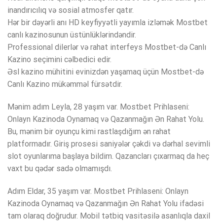
inandırıcılıq və sosial atmosfer qatır.
Hər bir dəyərli anı HD keyfiyyətli yayımla izləmək Mostbet
canlı kazinosunun üstünlüklərindəndir.
Professional dilerlər və rahat interfeys Mostbet-də Canlı
Kazino seçimini cəlbedici edir.
Əsl kazino mühitini evinizdən yaşamaq üçün Mostbet-də
Canlı Kazino mükəmməl fürsətdir.
Mənim adım Leyla, 28 yaşım var. Mostbet Prihlaseni:
Onlayn Kazinoda Oynamaq və Qazanmağın Ən Rahat Yolu.
Bu, mənim bir oyunçu kimi rastlaşdığım ən rahat
platformadır. Giriş prosesi saniyələr çəkdi və dərhal sevimli
slot oyunlarıma başlaya bildim. Qazancları çıxarmaq da heç
vaxt bu qədər sadə olmamışdı.
Adım Eldar, 35 yaşım var. Mostbet Prihlaseni: Onlayn
Kazinoda Oynamaq və Qazanmağın Ən Rahat Yolu ifadəsi
tam olaraq doğrudur. Mobil tətbiq vasitəsilə asanlıqla daxil