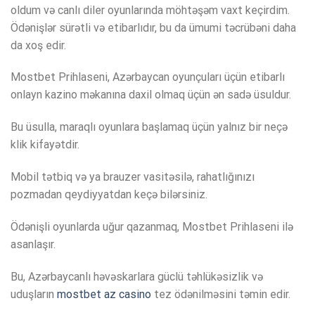
oldum və canlı diler oyunlarında möhtəşəm vaxt keçirdim.
Ödənişlər sürətli və etibarlıdır, bu da ümumi təcrübəni daha
da xoş edir.
Mostbet Prihlaseni, Azərbaycan oyunçuları üçün etibarlı
onlayn kazino məkanına daxil olmaq üçün ən sadə üsuldur.
Bu üsulla, maraqlı oyunlara başlamaq üçün yalnız bir neçə
klik kifayətdir.
Mobil tətbiq və ya brauzer vasitəsilə, rahatlığınızı
pozmadan qeydiyyatdan keçə bilərsiniz.
Ödənişli oyunlarda uğur qazanmaq, Mostbet Prihlaseni ilə
asanlaşır.
Bu, Azərbaycanlı həvəskarlara güclü təhlükəsizlik və
uduşların
mostbet az casino
tez ödənilməsini təmin edir.