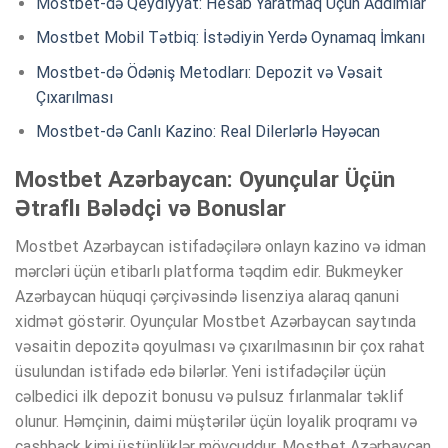
Mostbet-də Qeydiyyat: Hesab Yaratmaq Üçün Addımlar
Mostbet Mobil Tətbiq: İstədiyin Yerdə Oynamaq İmkanı
Mostbet-də Ödəniş Metodları: Depozit və Vəsait
Çıxarılması
Mostbet-də Canlı Kazino: Real Dilerlərlə Həyəcan
Mostbet Azərbaycan: Oyunçular Üçün
Ətraflı Bələdçi və Bonuslar
Mostbet Azərbaycan istifadəçilərə onlayn kazino və idman
mərcləri üçün etibarlı platforma təqdim edir. Bukmeyker
Azərbaycan hüquqi çərçivəsində lisenziya alaraq qanuni
xidmət göstərir. Oyunçular Mostbet Azərbaycan saytında
vəsaitin depozitə qoyulması və çıxarılmasının bir çox rahat
üsulundan istifadə edə bilərlər. Yeni istifadəçilər üçün
cəlbedici ilk depozit bonusu və pulsuz fırlanmalar təklif
olunur. Həmçinin, daimi müştərilər üçün loyalik proqramı və
cashback kimi üstünlüklər mövcuddur. Mostbet Azərbaycan