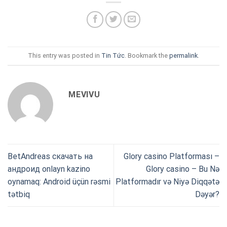
This entry was posted in
Tin Tức
. Bookmark the
permalink
.
MEVIVU
BetAndreas скачать на
Glory casino Platforması –
андроид onlayn kazino
Glory casino – Bu Nə
oynamaq: Android üçün rəsmi
Platformadır və Niyə Diqqətə
tətbiq
Dəyər?