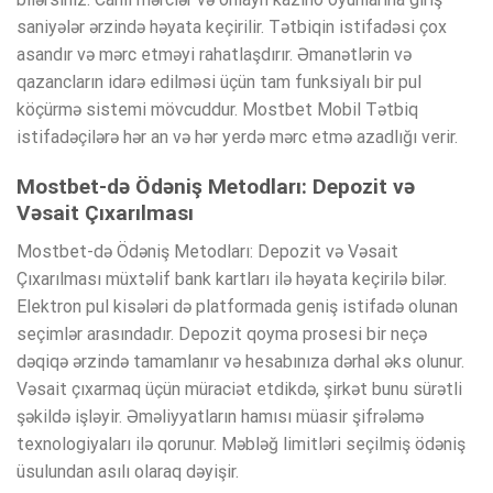
saniyələr ərzində həyata keçirilir. Tətbiqin istifadəsi çox
asandır və mərc etməyi rahatlaşdırır. Əmanətlərin və
qazancların idarə edilməsi üçün tam funksiyalı bir pul
köçürmə sistemi mövcuddur. Mostbet Mobil Tətbiq
istifadəçilərə hər an və hər yerdə mərc etmə azadlığı verir.
Mostbet-də Ödəniş Metodları: Depozit və
Vəsait Çıxarılması
Mostbet-də Ödəniş Metodları: Depozit və Vəsait
Çıxarılması müxtəlif bank kartları ilə həyata keçirilə bilər.
Elektron pul kisələri də platformada geniş istifadə olunan
seçimlər arasındadır. Depozit qoyma prosesi bir neçə
dəqiqə ərzində tamamlanır və hesabınıza dərhal əks olunur.
Vəsait çıxarmaq üçün müraciət etdikdə, şirkət bunu sürətli
şəkildə işləyir. Əməliyyatların hamısı müasir şifrələmə
texnologiyaları ilə qorunur. Məbləğ limitləri seçilmiş ödəniş
üsulundan asılı olaraq dəyişir.