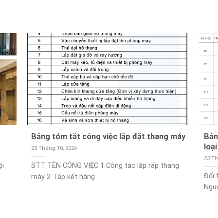
Bảng tóm tắt công việc lắp đặt thang máy
Bản
loạ
23 Tháng 10, 2024
23 Th
ội
STT TÊN CÔNG VIỆC 1 Công tác lắp ráp thang
Đối 
máy 2 Tập kết hàng
Ngườ