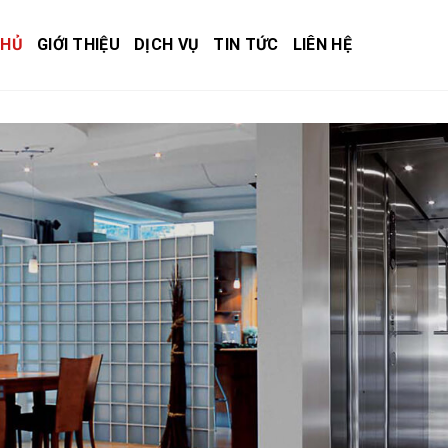
CHỦ
GIỚI THIỆU
DỊCH VỤ
TIN TỨC
LIÊN HỆ
nos
mastercard casino
visa casinos uk
interac online casino
bitcoi
bill casino not on gamstop
no kyc casino uk
independent online c
no not on gamstop
no id casino uk
casino sites uk new
european o
asinos
harry casino
lizaro
paysafe casinos not on gamstop
non uk