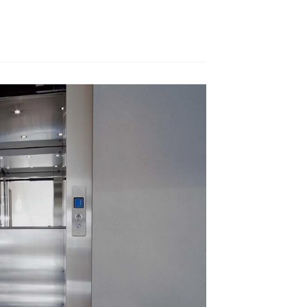
n casino canada
instant withdrawal
asinos uk
best european online casinos
non
nline casinos
non gamcare casinos
gc casinos
fast withdrawal casino