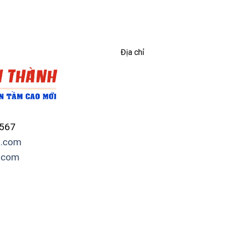
bill casino not on gamstop
no kyc casino uk
independent online c
Địa chỉ
4567
l.com
.com