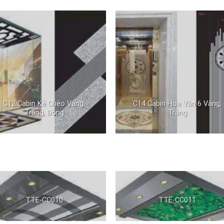
C12 Cabin Kẻ Chéo Vàng,
C14 Cabin Hoa Văn 6 Vàng,
Trắng, Đồng
Trắng
TTE-CC010
TTE-CC011