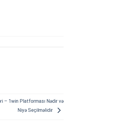
ri – 1win Platforması Nədir və
Niyə Seçilməlidir