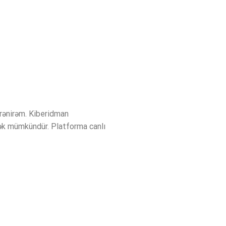
yrənirəm. Kiberidman
mək mümkündür. Platforma canlı