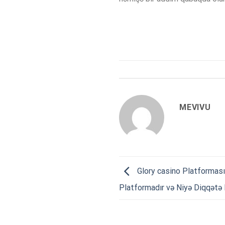
MEVIVU
Glory casino Platforması
Platformadır və Niyə Diqqətə