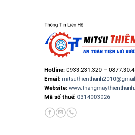
Thông Tin Liên Hệ
Hotline:
0933.231.320 – 0877.30.
Email:
mitsuthienthanh2010@gmai
Website:
www.thangmaythienthanh
Mã số thuế:
0314903926