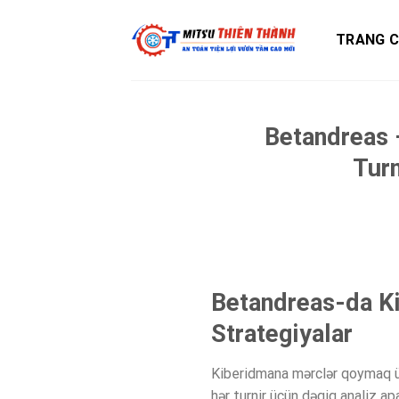
Skip
to
TRANG 
content
Betandreas 
Turn
Betandreas-da Ki
Strategiyalar
Kiberidmana mərclər qoymaq ü
hər turnir üçün dəqiq analiz ap