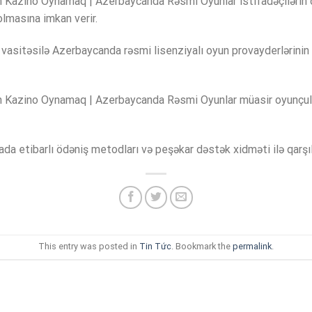
 Kazino Oynamaq | Azerbaycanda Rəsmi Oyunlar istifadəçilərin ö
 olmasına imkan verir.
vasitəsilə Azerbaycanda rəsmi lisenziyalı oyun provayderlərinin g
 Kazino Oynamaq | Azerbaycanda Rəsmi Oyunlar müasir oyunçular 
da etibarlı ödəniş metodları və peşəkar dəstək xidməti ilə qarşı
This entry was posted in
Tin Tức
. Bookmark the
permalink
.