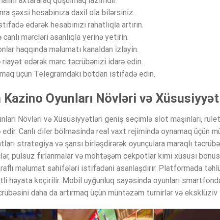
lını axtararaq qoşulmaq lazımdır.
 şəxsi hesabınıza daxil ola bilərsiniz.
ifadə edərək hesabınızı rahatlıqla artırın.
canlı mərcləri asanlıqla yerinə yetirin.
lar haqqında məlumatı kanaldan izləyin.
 riayət edərək mərc təcrübənizi idarə edin.
amaq üçün Telegramdakı botdan istifadə edin.
Kazino Oyunları Növləri və Xüsusiyyətl
rı Növləri və Xüsusiyyətləri geniş seçimlə slot maşınları, rulet
 edir. Canlı diler bölməsində real vaxt rejimində oynamaq üçün müx
ları strategiya və şansı birləşdirərək oyunçulara maraqlı təcrüb
lər, pulsuz fırlanmalar və möhtəşəm cekpotlar kimi xüsusi bonusla
aflı məlumat səhifələri istifadəni asanlaşdırır. Platformada təhlü
ətli həyata keçirilir. Mobil uyğunluq sayəsində oyunları smartfond
əsini daha da artırmaq üçün müntəzəm turnirlər və eksklüziv təkl