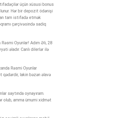
stifadəçilər üçün xüsusi bonus
unur. Hər bir depozit ödənişi
dan tam istifadə etmək
roqramı çərçivəsində sadiq
Rəsmi Oyunlar! Adım Əli, 28
ti əladır. Canlı dilerlər ilə
canda Rəsmi Oyunlar
 qədərdir, lakin bəzən əlavə
lar saytında oynayıram.
lər olub, amma ümumi xidmət