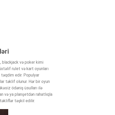
əri
, blackjack və poker kimi
təlif rulet və kart oyunları
ə təqdim edir. Populyar
r təklif olunur. Hər bir oyun
kəsiz ödəniş üsulları ilə
an və ya planşetdən rahatlıqla
iflər təşkil edilir.