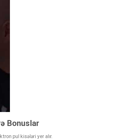
və Bonuslar
on pul kisələri yer alır.