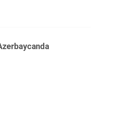
 Azerbaycanda