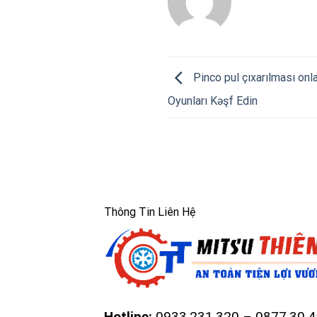
Pinco pul çıxarılması on
Oyunları Kəşf Edin
Thông Tin Liên Hệ
Hotline:
0933.231.320 – 0877.30.