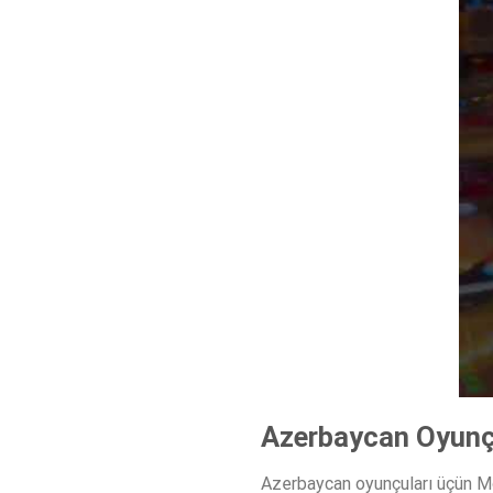
Azerbaycan Oyunçu
Azerbaycan oyunçuları üçün Mosb