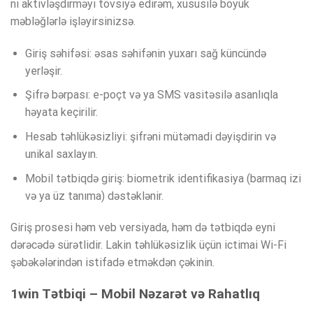
nı aktivləşdirməyi tövsiyə edirəm, xüsusilə böyük
məbləğlərlə işləyirsinizsə.
Giriş səhifəsi: əsas səhifənin yuxarı sağ küncündə
yerləşir.
Şifrə bərpası: e-poçt və ya SMS vasitəsilə asanlıqla
həyata keçirilir.
Hesab təhlükəsizliyi: şifrəni mütəmadi dəyişdirin və
unikal saxlayın.
Mobil tətbiqdə giriş: biometrik identifikasiya (barmaq izi
və ya üz tanıma) dəstəklənir.
Giriş prosesi həm veb versiyada, həm də tətbiqdə eyni
dərəcədə sürətlidir. Lakin təhlükəsizlik üçün ictimai Wi-Fi
şəbəkələrindən istifadə etməkdən çəkinin.
1win Tətbiqi – Mobil Nəzarət və Rahatlıq