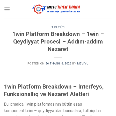
Skip
to
content
TIN TỨC
1win Platform Breakdown – 1win –
Qeydiyyat Prosesi – Addım-addım
Nəzarət
POSTED ON
26 THÁNG 6, 2026
BY
MEVIVU
1win Platform Breakdown – Interfeys,
Funksionallıq və Nəzarət Alətləri
Bu icmalda 1win platformasının bütün əsas
komponentlərini – qeydiyyatdan bonuslara, tətbiqdən