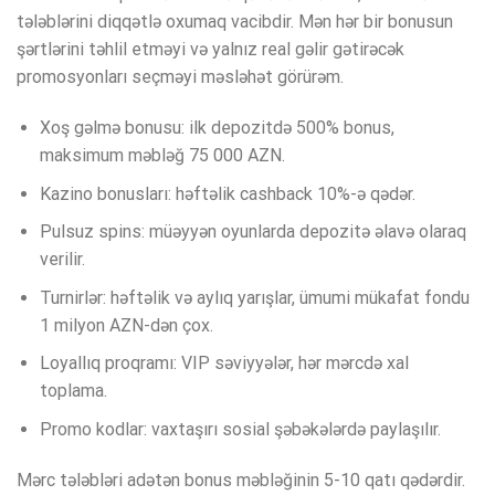
tələblərini diqqətlə oxumaq vacibdir. Mən hər bir bonusun
şərtlərini təhlil etməyi və yalnız real gəlir gətirəcək
promosyonları seçməyi məsləhət görürəm.
Xoş gəlmə bonusu: ilk depozitdə 500% bonus,
maksimum məbləğ 75 000 AZN.
Kazino bonusları: həftəlik cashback 10%-ə qədər.
Pulsuz spins: müəyyən oyunlarda depozitə əlavə olaraq
verilir.
Turnirlər: həftəlik və aylıq yarışlar, ümumi mükafat fondu
1 milyon AZN-dən çox.
Loyallıq proqramı: VIP səviyyələr, hər mərcdə xal
toplama.
Promo kodlar: vaxtaşırı sosial şəbəkələrdə paylaşılır.
Mərc tələbləri adətən bonus məbləğinin 5-10 qatı qədərdir.