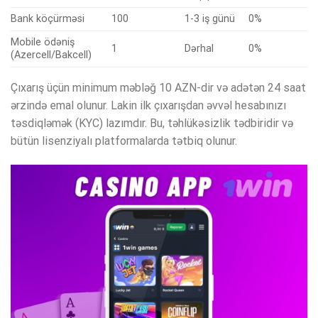
Bank köçürməsi
100
1-3 iş günü
0%
Mobile ödəniş
1
Dərhal
0%
(Azercell/Bakcell)
Çıxarış üçün minimum məbləğ 10 AZN-dir və adətən 24 saat
ərzində emal olunur. Lakin ilk çıxarışdan əvvəl hesabınızı
təsdiqləmək (KYC) lazımdır. Bu, təhlükəsizlik tədbiridir və
bütün lisenziyalı platformalarda tətbiq olunur.