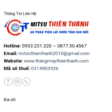
Thông Tin Liên Hệ
Hotline:
0933.231.320 – 0877.30.4567
Email:
mitsuthienthanh2010@gmail.com
Website:
www.thangmaythienthanh.com
Mã số thuế:
0314903926
Địa chỉ