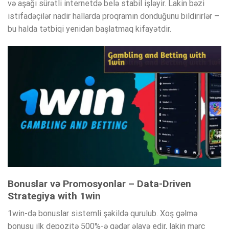
və aşağı sürətli internetdə belə stabil işləyir. Lakin bəzi
istifadəçilər nadir hallarda proqramın donduğunu bildirirlər –
bu halda tətbiqi yenidən başlatmaq kifayətdir.
Bonuslar və Promosyonlar – Data-Driven
Strategiya with 1win
1win-də bonuslar sistemli şəkildə qurulub. Xoş gəlmə
bonusu ilk depozitə 500%-ə qədər əlavə edir, lakin mərc