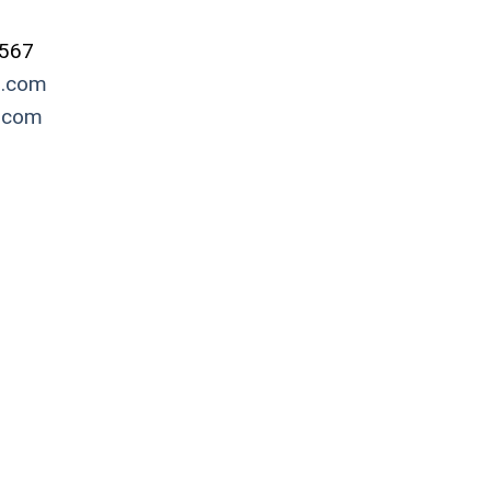
4567
l.com
.com