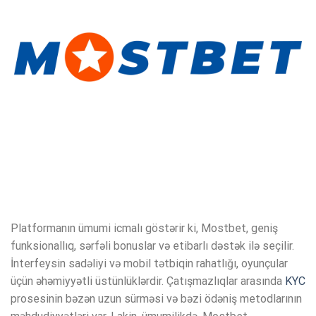
Platformanın ümumi icmalı göstərir ki, Mostbet, geniş
funksionallıq, sərfəli bonuslar və etibarlı dəstək ilə seçilir.
İnterfeysin sadəliyi və mobil tətbiqin rahatlığı, oyunçular
üçün əhəmiyyətli üstünlüklərdir. Çatışmazlıqlar arasında
KYC
prosesinin bəzən uzun sürməsi və bəzi ödəniş metodlarının