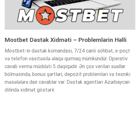
Mostbet Dəstək Xidməti – Problemlərin Həlli
Mostbet-in dəstək komandası, 7/24 canlı söhbət, e-poçt
və telefon vasitəsilə əlaqə qurmaq mümkündür. Operativ
cavab vermə müddəti 5 dəqiqədir. Ən çox verilən suallar
bölməsində, bonus şərtləri, depozit problemləri və texniki
məsələlərə dair cavablar var. Dəstək agentləri Azərbaycan
dilində xidmət göstərir.