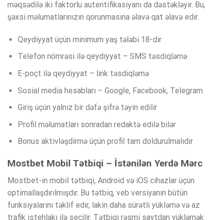
məqsədilə iki faktorlu autentifikasiyanı da dəstəkləyir. Bu,
şəxsi məlumatlarınızın qorunmasına əlavə qat əlavə edir.
Qeydiyyat üçün minimum yaş tələbi 18-dir
Telefon nömrəsi ilə qeydiyyat – SMS təsdiqləmə
E-poçt ilə qeydiyyat – link təsdiqləmə
Sosial media hesabları – Google, Facebook, Telegram
Giriş üçün yalnız bir dəfə şifrə təyin edilir
Profil məlumatları sonradan redaktə edilə bilər
Bonus aktivləşdirmə üçün profil tam doldurulmalıdır
Mostbet Mobil Tətbiqi – İstənilən Yerdə Mərc
Mostbet-in mobil tətbiqi, Android və iOS cihazlar üçün
optimallaşdırılmışdır. Bu tətbiq, veb versiyanın bütün
funksiyalarını təklif edir, lakin daha sürətli yükləmə və az
trafik istehlakı ilə seçilir. Tətbiqi rəsmi saytdan yükləmək