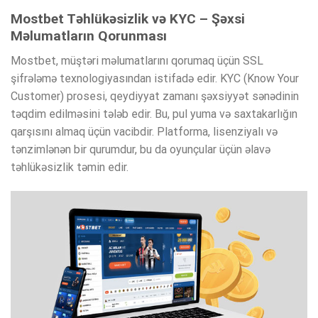
Mostbet Təhlükəsizlik və KYC – Şəxsi
Məlumatların Qorunması
Mostbet, müştəri məlumatlarını qorumaq üçün SSL
şifrələmə texnologiyasından istifadə edir. KYC (Know Your
Customer) prosesi, qeydiyyat zamanı şəxsiyyət sənədinin
təqdim edilməsini tələb edir. Bu, pul yuma və saxtakarlığın
qarşısını almaq üçün vacibdir. Platforma, lisenziyalı və
tənzimlənən bir qurumdur, bu da oyunçular üçün əlavə
təhlükəsizlik təmin edir.