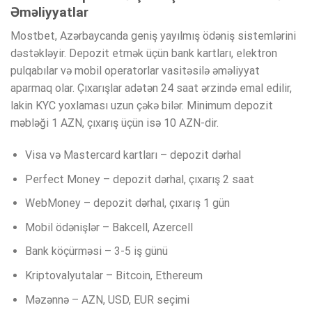
Əməliyyatlar
Mostbet, Azərbaycanda geniş yayılmış ödəniş sistemlərini
dəstəkləyir. Depozit etmək üçün bank kartları, elektron
pulqabılar və mobil operatorlar vasitəsilə əməliyyat
aparmaq olar. Çıxarışlar adətən 24 saat ərzində emal edilir,
lakin KYC yoxlaması uzun çəkə bilər. Minimum depozit
məbləği 1 AZN, çıxarış üçün isə 10 AZN-dir.
Visa və Mastercard kartları – depozit dərhal
Perfect Money – depozit dərhal, çıxarış 2 saat
WebMoney – depozit dərhal, çıxarış 1 gün
Mobil ödənişlər – Bakcell, Azercell
Bank köçürməsi – 3-5 iş günü
Kriptovalyutalar – Bitcoin, Ethereum
Məzənnə – AZN, USD, EUR seçimi