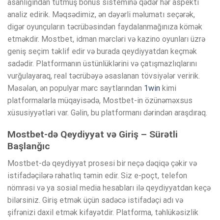
asanlığından tutmuş bonus sisteminə qədər hər aspekti
analiz edirik. Məqsədimiz, ən dəyərli məlumatı seçərək,
digər oyunçuların təcrübəsindən faydalanmağınıza kömək
etməkdir. Mostbet, idman mərcləri və kazino oyunları üzrə
geniş seçim təklif edir və burada qeydiyyatdan keçmək
sadədir. Platformanın üstünlüklərini və çatışmazlıqlarını
vurğulayaraq, real təcrübəyə əsaslanan tövsiyələr veririk.
Məsələn, ən populyar mərc saytlarından
1win
kimi
platformalarla müqayisədə, Mostbet-in özünəməxsus
xüsusiyyətləri var. Gəlin, bu platformanı dərindən araşdıraq.
Mostbet-də Qeydiyyat və Giriş – Sürətli
Başlanğıc
Mostbet-də qeydiyyat prosesi bir neçə dəqiqə çəkir və
istifadəçilərə rahatlıq təmin edir. Siz e-poçt, telefon
nömrəsi və ya sosial media hesabları ilə qeydiyyatdan keçə
bilərsiniz. Giriş etmək üçün sadəcə istifadəçi adı və
şifrənizi daxil etmək kifayətdir. Platforma, təhlükəsizlik