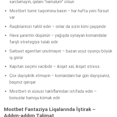
xərcləməyin, qalanı “naməlum” olsun
Mostbet turnir təqviminə baxın – hər həftə yeni fürsət
var
Rəqiblərinizi təhlil edin – onlar da sizin kimi çaşqındır
Hava şəraitini düşünün – yağışda oynayan komandalar
fərqli strategiya tələb edir
Sərbəst agentləri unutmayın – bəzən ucuz oyunçu böyük
iş görür
Kapitan seçimi vacibdir – ikiqat xal, ikiqat stress
Çox dəyişiklik etməyin – komandanı hər gün dəyişsəniz,
başınız qarışar
Mostbet-in xüsusi təkliflərindən istifadə edin –
bonuslar həmişə kömək edir
Mostbet Fantaziya Liqalarında İştirak –
Addım-addım Təlimat