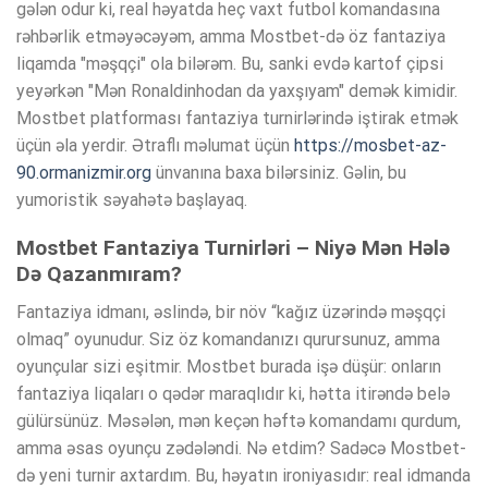
gələn odur ki, real həyatda heç vaxt futbol komandasına
rəhbərlik etməyəcəyəm, amma Mostbet-də öz fantaziya
liqamda "məşqçi" ola bilərəm. Bu, sanki evdə kartof çipsi
yeyərkən "Mən Ronaldinhodan da yaxşıyam" demək kimidir.
Mostbet platforması fantaziya turnirlərində iştirak etmək
üçün əla yerdir. Ətraflı məlumat üçün
https://mosbet-az-
90.ormanizmir.org
ünvanına baxa bilərsiniz. Gəlin, bu
yumoristik səyahətə başlayaq.
Mostbet Fantaziya Turnirləri – Niyə Mən Hələ
Də Qazanmıram?
Fantaziya idmanı, əslində, bir növ “kağız üzərində məşqçi
olmaq” oyunudur. Siz öz komandanızı qurursunuz, amma
oyunçular sizi eşitmir. Mostbet burada işə düşür: onların
fantaziya liqaları o qədər maraqlıdır ki, hətta itirəndə belə
gülürsünüz. Məsələn, mən keçən həftə komandamı qurdum,
amma əsas oyunçu zədələndi. Nə etdim? Sadəcə Mostbet-
də yeni turnir axtardım. Bu, həyatın ironiyasıdır: real idmanda