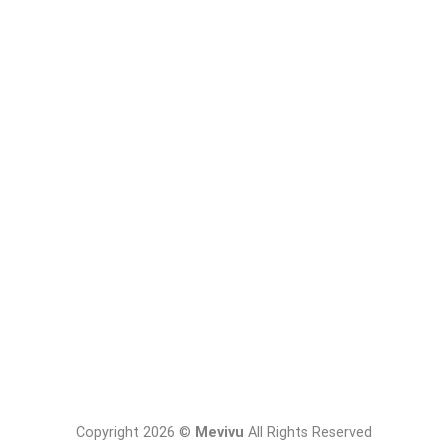
Copyright 2026 ©
Mevivu
All Rights Reserved