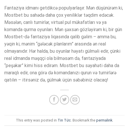
Fantaziya idmanı getdikcə populyarlaşır. Mən düşünürəm ki,
Mostbet bu sahədə daha çox yeniliklər təqdim edəcək.
Məsələn, canlı turnirlər, virtual pul mükafatları və ya
komanda qurma oyunları. Mən şəxsən gözləyirəm ki, bir gün
Mostbet-də fantaziya liqasında qalib gəlim – amma bu,
yəqin ki, mənim “gələcək planlarım” arasında ən real
olmayanıdır. Hər halda, bu oyunlar həyatı gülməli edir, çünki
real idmanda məşqçi ola bilməsəm də, fantaziyada
“peşəkar” kimi hiss edirəm. Mostbet bu səyahəti daha da
maraqlı edir, ona görə də komandanızı qurun və turnirlərə
qatılın – itirsəniz də, gülmək üçün səbəbiniz olacaq!
This entry was posted in
Tin Tức
. Bookmark the
permalink
.