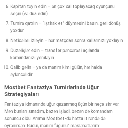
Kapitan təyin edin – ən çox xal toplayacaq oyunçunu
seçin (və dua edin)
Turnirə qatılın – “iştirak et” düyməsini basın, geri dönüş
yoxdur
Nəticələri izləyin – hər matçdan sonra xallarınızı yoxlayın
Düzəlişlər edin – transfer pəncərəsi açılanda
komandanızı yeniləyin
Qalib gəlin – ya da mənim kimi gülün, hər halda
əyləncəlidir
Mostbet Fantaziya Turnirlərində Uğur
Strategiyaları
Fantaziya idmanında uğur qazanmaq üçün bir neçə sirr var.
Mən bunları sınadım, bəzən işlədi, bəzən də komandam
sonuncu oldu. Amma Mostbet-də hətta itirəndə də
öyrənirsən. Budur, mənim “uğurlu” məsləhətlərim: