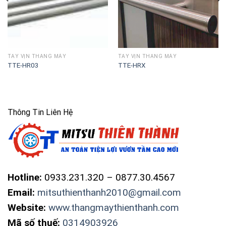
TAY VỊN THANG MÁY
TAY VỊN THANG MÁY
TTE-HR03
TTE-HRX
Thông Tin Liên Hệ
Hotline:
0933.231.320 – 0877.30.4567
Email:
mitsuthienthanh2010@gmail.com
Website:
www.thangmaythienthanh.com
Mã số thuế:
0314903926