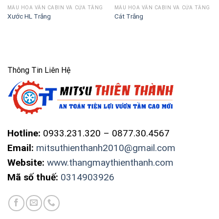
MẪU HOA VĂN CABIN VÀ CỬA TẦNG
MẪU HOA VĂN CABIN VÀ CỬA TẦNG
Xước HL Trắng
Cát Trắng
Thông Tin Liên Hệ
Hotline:
0933.231.320 – 0877.30.4567
Email:
mitsuthienthanh2010@gmail.com
Website:
www.thangmaythienthanh.com
Mã số thuế:
0314903926