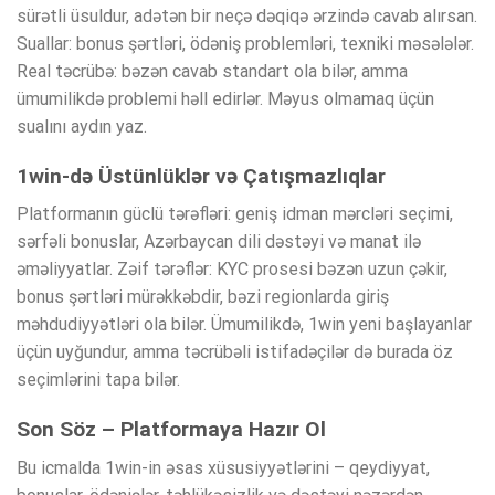
sürətli üsuldur, adətən bir neçə dəqiqə ərzində cavab alırsan.
Suallar: bonus şərtləri, ödəniş problemləri, texniki məsələlər.
Real təcrübə: bəzən cavab standart ola bilər, amma
ümumilikdə problemi həll edirlər. Məyus olmamaq üçün
sualını aydın yaz.
1win-də Üstünlüklər və Çatışmazlıqlar
Platformanın güclü tərəfləri: geniş idman mərcləri seçimi,
sərfəli bonuslar, Azərbaycan dili dəstəyi və manat ilə
əməliyyatlar. Zəif tərəflər: KYC prosesi bəzən uzun çəkir,
bonus şərtləri mürəkkəbdir, bəzi regionlarda giriş
məhdudiyyətləri ola bilər. Ümumilikdə, 1win yeni başlayanlar
üçün uyğundur, amma təcrübəli istifadəçilər də burada öz
seçimlərini tapa bilər.
Son Söz – Platformaya Hazır Ol
Bu icmalda 1win-in əsas xüsusiyyətlərini – qeydiyyat,