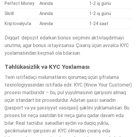
Perfect Money
Anında
1-2 iş günü
Skrill
Anında
1-2 iş günü
Kriptovalyuta
Anında
1-24 saat
Diqqət: depozit edərkən bonus seçimini aktivləşdirməyi
unutma, əgər bonus istəyirsənsə. Çıxarış üçün əvvəlcə KYC
yoxlamasından keçməli ola bilərsən.
Təhlükəsizlik və KYC Yoxlaması
1win istifadəçi məlumatlarını qorumaq üçün şifrələmə
texnologiyasından istifadə edir. KYC (Know Your Customer)
prosesi məcburidir – bu, pul yuyulmasının qarşısını almaq
üçün standart bir prosedurdur. Adətən şəxsi sənədin
(pasport və ya şəxsiyyət vəsiqəsi) şəklini yükləməlisən. Bu
proses bir neçə saatdan bir neçə günə qədər davam edə
bilər. Real təcrübə: sənədləri aydın və dəqiq yüklə,
gecikmələrin qarşısını al. KYC olmadan çıxarış edə