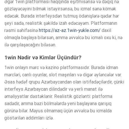
Əgər 1win platforması haqqında eşitmisənsə və dəqiq nə
gözləyəcəyini bilmək istəyirsənsə, bu icmal sənə kömək
edəcək. Burada interfeysdən tutmuş ödənişlərə qədər hər
şeyi sadə, realistik şəkildə izah edəcəyəm. Platformanın
rəsmi səhifəsinə
https://az-az.1win-yukle.com/
daxil
olmaqla başlaya bilərsən, amma əvvəlcə bu icmalı oxu ki, nə
ilə qarşılaşacağını biləsən.
1win Nədir və Kimlər Üçündür?
1win onlayn mərc və kazino platformasıdır. Burada idman
mərcləri, canlı oyunlar, slot maşınları və digər əyləncələr var.
Əsas hədəf qrupu Azərbaycandan olan istifadəçilərdir, çünki
interfeys Azərbaycan dilindədir və yerli manat ilə
əməliyyatlar dəstəklənir. Realistik gözlənti: platforma
sadədir, amma bəzi bölmələrdə yeni başlayana qarışıq
görünə bilər. Məyus olmamaq üçün əvvəlcə bu icmalda
göstərilən addımları izlə.