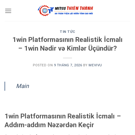
Skip
to
content
TIN TỨC
1win Platformasının Realistik İcmalı
– 1win Nədir və Kimlər Üçündür?
POSTED ON
9 THÁNG 7, 2026
BY
MEVIVU
Main
1win Platformasının Realistik İcmalı –
Addım-addım Nəzərdən Keçir